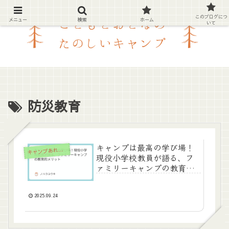
このブログにつ
メニュー
検索
ホーム
いて
防災教育
キャンプは最高の学び場！
キ
ャンプあれこれ
現役小学校教員が語る、フ
ァミリーキャンプの教育的
メリット
2025.09.24